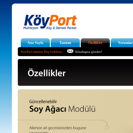
Ana Sayfa
Tanıtım
Özellikler
Yorumlar
KöyPort sitesine Hoş Geldiniz...
Arkadaşına gönder!